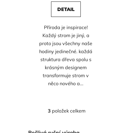
DETAIL
Příroda je inspirace!
Každý strom je jiný, a
proto jsou všechny naše
hodiny jedinečné. každá
struktura dřeva spolu s
krásným designem
transformuje strom v
něco nového a...
3
položek celkem
O
v
l
Pečlivá ruční výroba