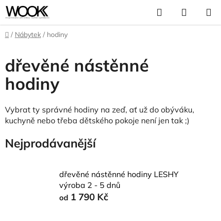
Přejít
Hledat
NÁKUP
na
KOŠÍK
obsah
Domů
/
Nábytek
/
hodiny
dřevěné nástěnné
hodiny
Vybrat ty správné hodiny na zeď, ať už do obýváku,
kuchyně nebo třeba dětského pokoje není jen tak ;)
Nejprodávanější
dřevěné nástěnné hodiny LESHY
výroba 2 - 5 dnů
1 790 Kč
od