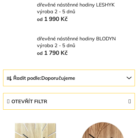
dřevěné nástěnné hodiny LESHYK
výroba 2 - 5 dnů
1 990 Kč
od
dřevěné nástěnné hodiny BLODYN
výroba 2 - 5 dnů
1 790 Kč
od
Ř
Řadit podle:
Doporučujeme
a
z
e
OTEVŘÍT FILTR
n
í
V
p
ý
r
p
o