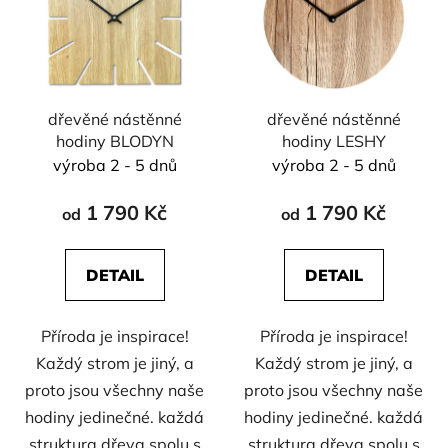
i
d
s
u
p
k
r
t
dřevěné nástěnné
dřevěné nástěnné
o
ů
hodiny BLODYN
hodiny LESHY
d
výroba 2 - 5 dnů
výroba 2 - 5 dnů
u
k
1 790 Kč
1 790 Kč
od
od
t
ů
DETAIL
DETAIL
Příroda je inspirace!
Příroda je inspirace!
Každý strom je jiný, a
Každý strom je jiný, a
proto jsou všechny naše
proto jsou všechny naše
hodiny jedinečné. každá
hodiny jedinečné. každá
struktura dřeva spolu s
struktura dřeva spolu s