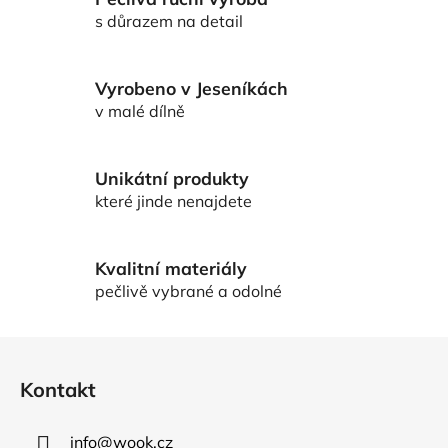
á
d
s důrazem na detail
a
c
í
Vyrobeno v Jeseníkách
p
v malé dílně
r
v
k
Unikátní produkty
y
které jinde nenajdete
v
ý
p
Kvalitní materiály
i
pečlivě vybrané a odolné
s
u
Z
á
Kontakt
p
a
info
@
wook.cz