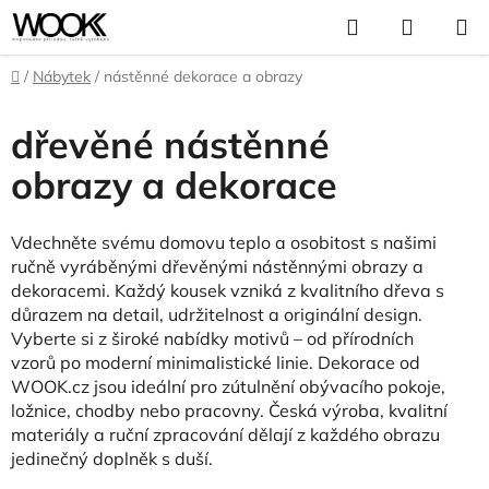
Přejít
Hledat
NÁKUP
na
KOŠÍK
obsah
Domů
/
Nábytek
/
nástěnné dekorace a obrazy
dřevěné nástěnné
obrazy a dekorace
Vdechněte svému domovu teplo a osobitost s našimi
ručně vyráběnými dřevěnými nástěnnými obrazy a
dekoracemi. Každý kousek vzniká z kvalitního dřeva s
důrazem na detail, udržitelnost a originální design.
Vyberte si z široké nabídky motivů – od přírodních
vzorů po moderní minimalistické linie. Dekorace od
WOOK.cz jsou ideální pro zútulnění obývacího pokoje,
ložnice, chodby nebo pracovny. Česká výroba, kvalitní
materiály a ruční zpracování dělají z každého obrazu
jedinečný doplněk s duší.