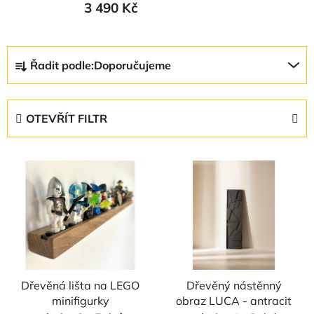
3 490 Kč
Ř
Řadit podle:
Doporučujeme
a
z
e
OTEVŘÍT FILTR
n
í
V
p
ý
r
p
o
i
d
s
u
p
k
r
t
Dřevěná lišta na LEGO
Dřevěný nástěnný
o
ů
minifigurky
obraz LUCA - antracit
d