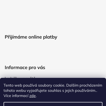
Přijímáme online platby
Informace pro vás
krabičky ve světě
Tento web používá soubory cookie. Dalším procházením
obchodní podmínky
tohoto webu vyjadřujete souhlas s jejich používáním..
kontakty
Více informací
zde
.
GDPR