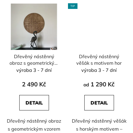
TIP
Dřevěný nástěnný
Dřevěný nástěnný
obraz s geometrickým
věšák s motivem hor
vzorem BOTULA
výroba 3 - 7 dní
výroba 3 - 7 dní
2 490 Kč
1 290 Kč
od
DETAIL
DETAIL
Dřevěný nástěnný obraz
Dřevěný nástěnný věšák
s geometrickým vzorem
s horským motivem –