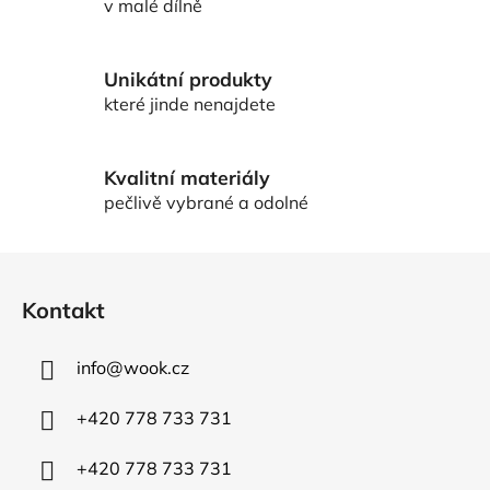
p
v malé dílně
r
v
k
Unikátní produkty
y
které jinde nenajdete
v
ý
p
Kvalitní materiály
i
pečlivě vybrané a odolné
s
u
Z
á
Kontakt
p
a
info
@
wook.cz
t
í
+420 778 733 731
+420 778 733 731