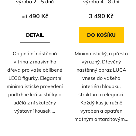
výroba 2 - 5 dnů
výroba 4 - 8 dní
u
k
490 Kč
3 490 Kč
od
t
ů
DETAIL
DO KOŠÍKU
Originální nástěnná
Minimalistický, a přesto
vitrína z masivního
výrazný. Dřevěný
dřeva pro vaše oblíbené
nástěnný obraz LUCA
LEGO figurky. Elegantní
vnese do vašeho
minimalistické provedení
interiéru hloubku,
podtrhne krásu sbírky a
strukturu a eleganci.
udělá z ní skutečný
Každý kus je ručně
výstavní kousek....
vyroben a opatřen
matným antarcitovým...