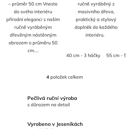
– průměr 50 cm Vneste
ručně vyráběný z
do svého interiéru
masivního dřeva,
přírodní eleganci s naším
praktický a stylový
ručně vyráběným
doplněk do každého
dřevěným nástěnným
interiéru.
obrazem o průměru 50
cm....
40 cm - 3 háčky
55 cm - 5
4
položek celkem
O
v
l
Pečlivá ruční výroba
á
d
s důrazem na detail
a
c
í
Vyrobeno v Jeseníkách