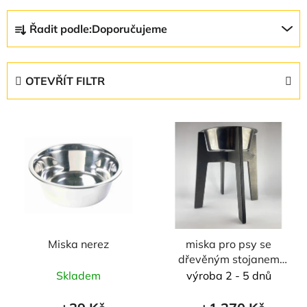
Ř
Řadit podle:
Doporučujeme
a
z
e
OTEVŘÍT FILTR
n
í
V
p
ý
r
p
o
i
d
s
u
p
k
r
t
Miska nerez
miska pro psy se
o
ů
dřevěným stojanem
d
vel. XL - 2800 ml
Skladem
výroba 2 - 5 dnů
u
k