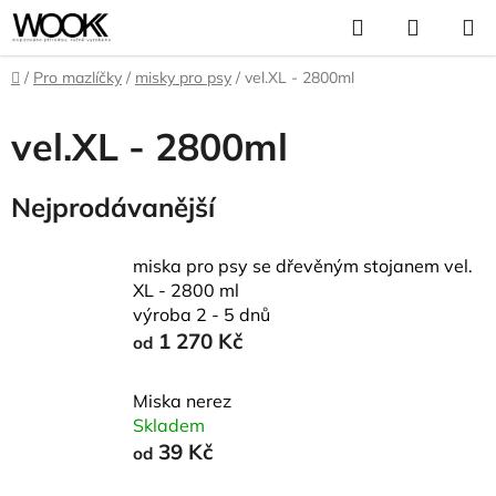
Přejít
Hledat
NÁKUP
na
KOŠÍK
obsah
Domů
/
Pro mazlíčky
/
misky pro psy
/
vel.XL - 2800ml
vel.XL - 2800ml
Nejprodávanější
miska pro psy se dřevěným stojanem vel.
XL - 2800 ml
výroba 2 - 5 dnů
1 270 Kč
od
Miska nerez
Skladem
39 Kč
od