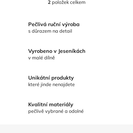
2
položek celkem
O
v
l
Pečlivá ruční výroba
á
d
s důrazem na detail
a
c
í
Vyrobeno v Jeseníkách
p
v malé dílně
r
v
k
Unikátní produkty
y
které jinde nenajdete
v
ý
p
Kvalitní materiály
i
pečlivě vybrané a odolné
s
u
Z