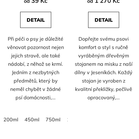
39 Kč
1 270 Kč
od
od
t
ů
DETAIL
DETAIL
Při péči o psy je důležité
Dopřejte svému psovi
věnovat pozornost nejen
komfort a styl s ručně
jejich stravě, ale také
vyráběným dřevěným
nádobí, z něhož se krmí.
stojanem na misku z naší
Jedním z nezbytných
dílny v Jeseníkách. Každý
předmětů, který by
stojan je vyroben z
neměl chybět v žádné
kvalitní překližky, pečlivě
psí domácnosti,...
opracovaný,...
200ml
450ml
750ml
1800ml
2800ml
4500ml