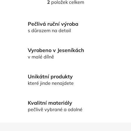
2
položek celkem
O
v
l
Pečlivá ruční výroba
á
d
s důrazem na detail
a
c
í
Vyrobeno v Jeseníkách
p
v malé dílně
r
v
k
Unikátní produkty
y
které jinde nenajdete
v
ý
p
Kvalitní materiály
i
pečlivě vybrané a odolné
s
u
Z