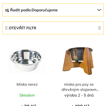
Ř
Řadit podle:
Doporučujeme
a
z
e
OTEVŘÍT FILTR
n
í
V
p
ý
r
p
o
i
d
s
u
p
k
r
t
Miska nerez
miska pro psy se
o
ů
dřevěným stojanem
d
vel. S - 450 ml
Skladem
výroba 2 - 5 dnů
u
k