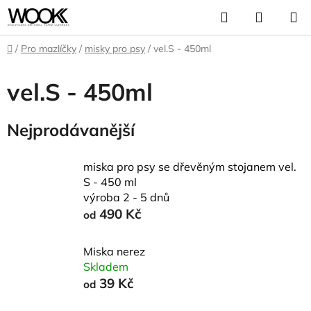
Přejít
Hledat
NÁKUP
na
KOŠÍK
obsah
Domů
/
Pro mazlíčky
/
misky pro psy
/
vel.S - 450ml
vel.S - 450ml
Nejprodávanější
miska pro psy se dřevěným stojanem vel.
S - 450 ml
výroba 2 - 5 dnů
490 Kč
od
Miska nerez
Skladem
39 Kč
od