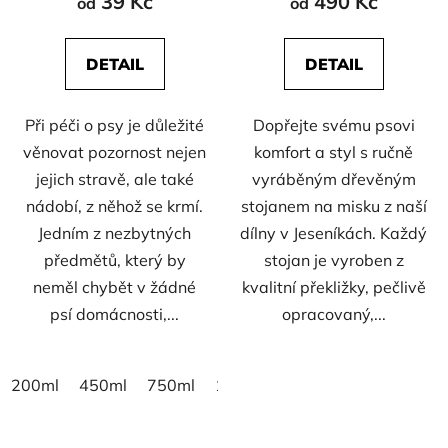
39 Kč
490 Kč
od
od
t
ů
DETAIL
DETAIL
Při péči o psy je důležité
Dopřejte svému psovi
věnovat pozornost nejen
komfort a styl s ručně
jejich stravě, ale také
vyráběným dřevěným
nádobí, z něhož se krmí.
stojanem na misku z naší
Jedním z nezbytných
dílny v Jeseníkách. Každý
předmětů, který by
stojan je vyroben z
neměl chybět v žádné
kvalitní překližky, pečlivě
psí domácnosti,...
opracovaný,...
200ml
450ml
750ml
1800ml
2800ml
4500ml