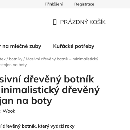
Přihlášení
Registrace
PRÁZDNÝ KOŠÍK
NÁKUPNÍ
KOŠÍK
y na mléčné zuby
Kuřácké potřeby
tek
/
botníky
/
Masivní dřevěný botník – minimalistický
stojan na boty
ivní dřevěný botník
inimalistický dřevěný
jan na boty
:
Wook
 dřevěný botník, který vydrží roky