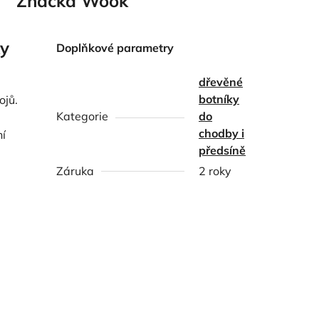
Značka
Wook
ky
Doplňkové parametry
dřevěné
botníky
ojů.
Kategorie
do
chodby i
ní
předsíně
Záruka
2 roky