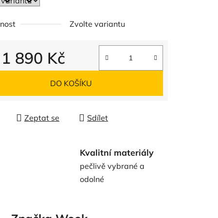
nost
Zvolte variantu
d
1 890 Kč
 cena:
DO KOŠÍKU
Zeptat se
Sdílet
Kvalitní materiály
pečlivě vybrané a
odolné