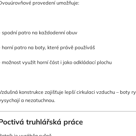
Dvouúrovňové provedení umožňuje:
- spodní patro na každodenní obuv
- horní patro na boty, které právě používáš
- možnost využít horní část i jako odkládací plochu
Vzdušná konstrukce zajišťuje lepší cirkulaci vzduchu – boty ry
vysychají a nezatuchnou.
Poctivá truhlářská práce
Botník je vyráběn ručně.