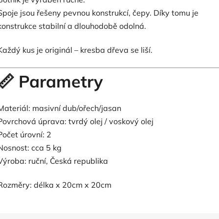
Spoje jsou řešeny pevnou konstrukcí, čepy. Díky tomu je
konstrukce stabilní a dlouhodobě odolná.
Každý kus je originál – kresba dřeva se liší.
📏 Parametry
Materiál: masivní dub/ořech/jasan
Povrchová úprava: tvrdý olej / voskový olej
Počet úrovní: 2
Nosnost: cca 5 kg
Výroba: ruční, Česká republika
Rozměry: délka x 20cm x 20cm