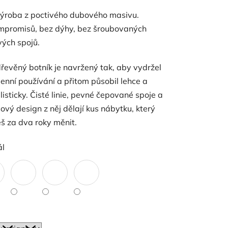
výroba z poctivého dubového masivu.
mpromisů, bez dýhy, bez šroubovaných
vých spojů.
řevěný botník je navržený tak, aby vydržel
nní používání a přitom působil lehce a
isticky. Čisté linie, pevné čepované spoje a
vý design z něj dělají kus nábytku, který
š za dva roky měnit.
ál