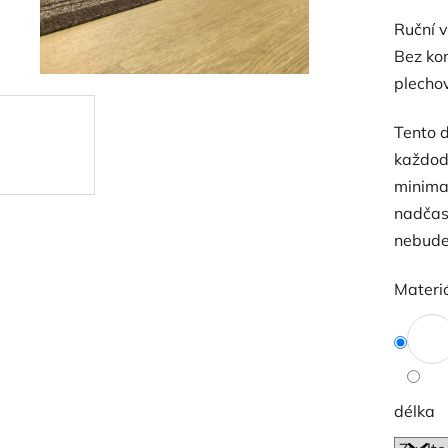
Ruční 
Bez ko
plecho
Tento d
každode
minimal
nadčaso
nebude
Materi
délka