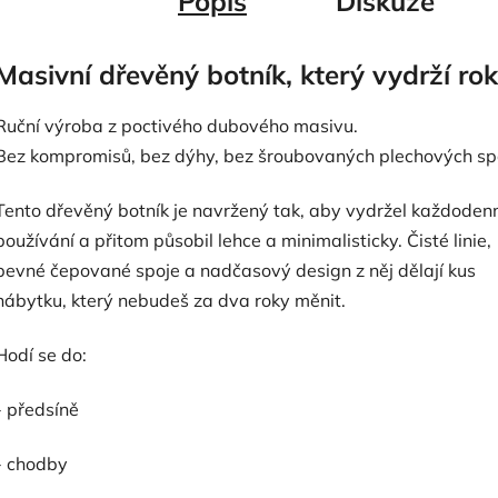
Popis
Diskuze
Masivní dřevěný botník, který vydrží ro
Ruční výroba z poctivého dubového masivu.
Bez kompromisů, bez dýhy, bez šroubovaných plechových sp
Tento dřevěný botník je navržený tak, aby vydržel každoden
používání a přitom působil lehce a minimalisticky. Čisté linie,
pevné čepované spoje a nadčasový design z něj dělají kus
nábytku, který nebudeš za dva roky měnit.
Hodí se do:
- předsíně
- chodby