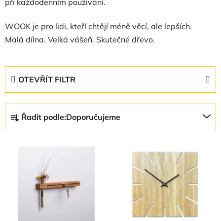
při každodenním používání.
WOOK je pro lidi, kteří chtějí méně věcí, ale lepších.
Malá dílna. Velká vášeň. Skutečné dřevo.
OTEVŘÍT FILTR
Ř
Řadit podle:
Doporučujeme
a
z
V
e
ý
n
p
í
i
p
s
r
p
o