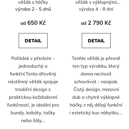
věšák s háčky
věšák s výklopnými
háčky
výroba 2 - 5 dnů
výroba 4 - 8 dní
650 Kč
2 790 Kč
od
od
DETAIL
DETAIL
Pořádek v předsíni –
Tenhle věšák je přesně
jednoduchý a
ten typ výrobku, který
funkční.Tento dřevěný
doma nechceš
nástěnný věšák spojuje
schovávat – naopak.
tradiční design s
Čistý design, masivní
praktickou každodenní
dub a chytré výklopné
funkčností. Je ideální pro
háčky z něj dělají funkční
bundy, kabáty, tašky
i estetický kus nábytku....
nebo šály...