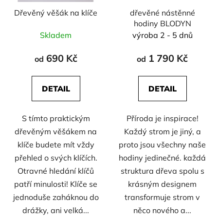
r
d
Dřevěný věšák na klíče
dřevěné nástěnné
o
u
hodiny BLODYN
d
k
Skladem
výroba 2 - 5 dnů
u
t
k
ů
690 Kč
1 790 Kč
od
od
t
ů
DETAIL
DETAIL
S tímto praktickým
Příroda je inspirace!
dřevěným věšákem na
Každý strom je jiný, a
klíče budete mít vždy
proto jsou všechny naše
přehled o svých klíčích.
hodiny jedinečné. každá
Otravné hledání klíčů
struktura dřeva spolu s
patří minulosti! Klíče se
krásným designem
jednoduše zaháknou do
transformuje strom v
drážky, ani velká...
něco nového a...