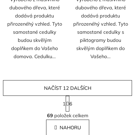
dubového dřeva, které
dubového dřeva, které
dodává produktu
dodává produktu
přirozenéhý vzhled. Tyto
přirozenéhý vzhled. Tyto
samostané cedulky
samostané cedulky s
budou skvělým
piktogramy budou
doplňkem do Vašeho
skvělým doplňkem do
domova. Cedulku...
Vašeho...
NAČÍST 12 DALŠÍCH
S
1
t
6
r
O
á
69
položek celkem
v
n
l
k
NAHORU
á
o