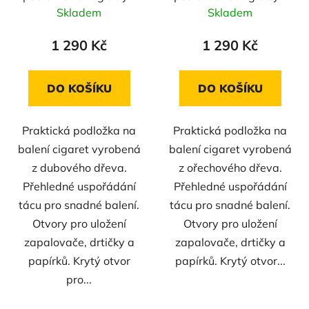
dub
ořech
Skladem
Skladem
1 290 Kč
1 290 Kč
DO KOŠÍKU
DO KOŠÍKU
Praktická podložka na
Praktická podložka na
balení cigaret vyrobená
balení cigaret vyrobená
z dubového dřeva.
z ořechového dřeva.
Přehledné uspořádání
Přehledné uspořádání
tácu pro snadné balení.
tácu pro snadné balení.
Otvory pro uložení
Otvory pro uložení
zapalovače, drtičky a
zapalovače, drtičky a
papírků. Krytý otvor
papírků. Krytý otvor...
pro...