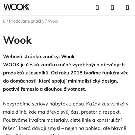
Přejít
Hledat
NÁKUP
na
KOŠÍK
obsah
Domů
/
Prodávané značky
/
Wook
Wook
Webová stránka značky:
Wook
WOOK je česká značka ručně vyráběných dřevěných
produktů z Jeseníků. Od roku 2018 tvoříme funkční věci
do domácnosti, které spojují minimalistický design,
poctivé řemeslo a dlouhou životnost.
Nevyrábíme sériový nábytek z pásu. Každý kus vzniká v
malé dílně, kde má dřevo svůj čas, prostor a respekt.
Používáme kvalitní materiály, čisté linie a konstrukční
řešení, která dávají smysl – nejen na pohled, ale hlavně