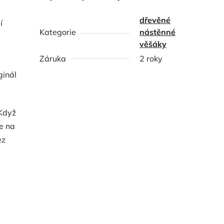
dřevěné
í
Kategorie
nástěnné
věšáky
Záruka
2 roky
ginál
 Když
ie na
ez