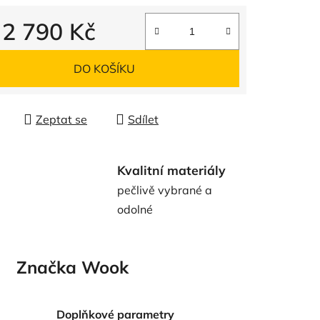
d
2 790 Kč
 cena:
DO KOŠÍKU
Zeptat se
Sdílet
Kvalitní materiály
pečlivě vybrané a
odolné
Značka
Wook
Doplňkové parametry