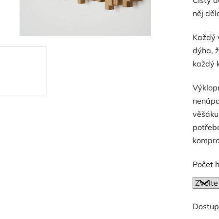
něj děl
Každý 
dýha, ž
každý k
Výklopn
nenápa
věšáku 
potřeba
kompro
Počet 
Dostup