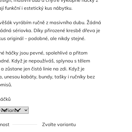
ají funkční i estetický kus nábytku.
věšák vyrábím ručně z masivního dubu. Žádná
ádná sériovka. Díky přirozené kresbě dřeva je
us originál – podobné, ale nikdy stejné.
é háčky jsou pevné, spolehlivé a přitom
dné. Když je nepoužíváš, splynou s tělem
a zůstane jen čistá linie na zdi. Když je
, unesou kabáty, bundy, tašky i ručníky bez
misů.
háčků
nost
Zvolte variantu