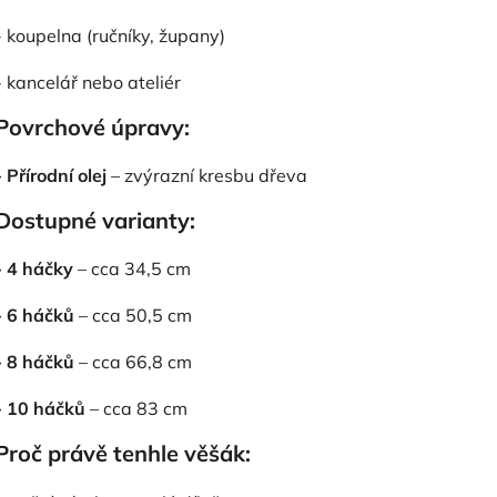
- koupelna (ručníky, župany)
-
kancelář nebo ateliér
Povrchové úpravy:
- Přírodní olej
– zvýrazní kresbu dřeva
Dostupné varianty:
- 4 háčky
– cca 34,5 cm
- 6 háčků
– cca 50,5 cm
- 8 háčků
– cca 66,8 cm
- 10 háčků
– cca 83 cm
Proč právě tenhle věšák: