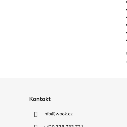
Z
á
Kontakt
p
a
info
@
wook.cz
t
í
+420 778 733 731