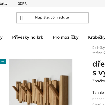
takty
GDPR
ny
Přívěsky na krk
Pro mazlíčky
Krabičk
Domů
/
Náby
výklopn
dře
TIP
s v
Značka
Tenhle 
nechce
Čistý d