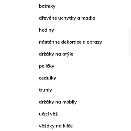
í
botníky
p
a
dřevěné úchytky a madla
n
hodiny
e
l
nástěnné dekorace a obrazy
držáky na brýle
poličky
cedulky
truhly
držáky na mobily
učící věž
věšáky na klíče