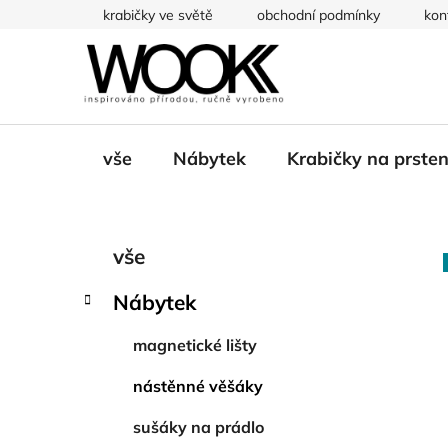
Přejít
krabičky ve světě
obchodní podmínky
kon
na
obsah
vše
Nábytek
Krabičky na prste
P
K
Přeskočit
vše
a
kategorie
o
t
s
Nábytek
e
t
g
r
magnetické lišty
o
a
r
nástěnné věšáky
i
n
e
n
sušáky na prádlo