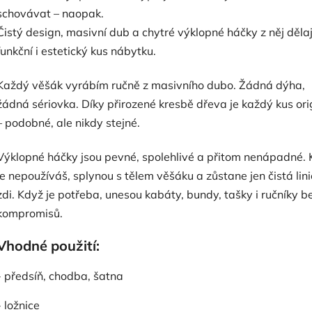
schovávat – naopak.
Čistý design, masivní dub a chytré výklopné háčky z něj dělaj
funkční i estetický kus nábytku.
Každý věšák vyrábím ručně z masivního dubo. Žádná dýha,
žádná sériovka. Díky přirozené kresbě dřeva je každý kus ori
– podobné, ale nikdy stejné.
Výklopné háčky jsou pevné, spolehlivé a přitom nenápadné.
je nepoužíváš, splynou s tělem věšáku a zůstane jen čistá lin
zdi. Když je potřeba, unesou kabáty, bundy, tašky i ručníky b
kompromisů.
Vhodné použití:
- předsíň, chodba, šatna
- ložnice