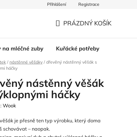
Přihlášení
Registrace
PRÁZDNÝ KOŠÍK
NÁKUPNÍ
KOŠÍK
y na mléčné zuby
Kuřácké potřeby
tek
/
nástěnné věšáky
/
dřevěný nástěnný věšák s
ými háčky
věný nástěnný věšák
ýklopnými háčky
:
Wook
věšák je přesně ten typ výrobku, který doma
š schovávat – naopak.
esign, masivní dub a chytré výklopné háčky z