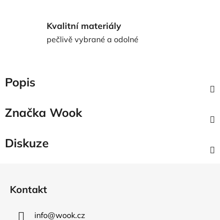
Kvalitní materiály
pečlivě vybrané a odolné
Popis
Značka
Wook
Diskuze
Z
á
Kontakt
p
a
info
@
wook.cz