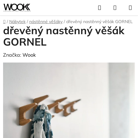
Přejít
Hledat
NÁKUP
na
KOŠÍK
obsah
Domů
/
Nábytek
/
nástěnné věšáky
/
dřevěný nastěnný věšák GORNEL
dřevěný nastěnný věšák
GORNEL
Značka:
Wook