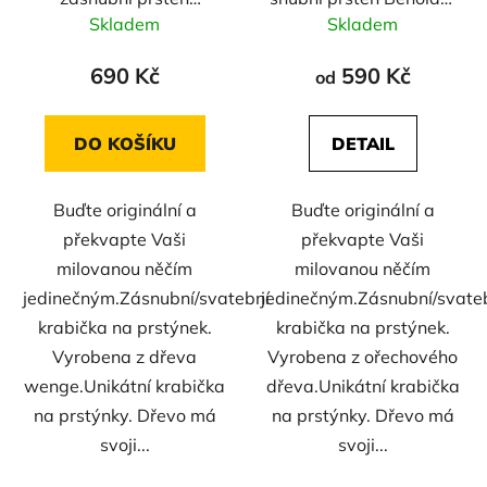
Beholder - wenge
- ořech
Skladem
Skladem
690 Kč
590 Kč
od
DO KOŠÍKU
DETAIL
Buďte originální a
Buďte originální a
překvapte Vaši
překvapte Vaši
milovanou něčím
milovanou něčím
jedinečným.Zásnubní/svatební
jedinečným.Zásnubní/svate
krabička na prstýnek.
krabička na prstýnek.
Vyrobena z dřeva
Vyrobena z ořechového
wenge.Unikátní krabička
dřeva.Unikátní krabička
na prstýnky. Dřevo má
na prstýnky. Dřevo má
svoji...
svoji...