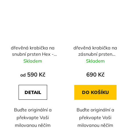
dřevěná krabička na
dřevěná krabička na
snubní prsten Hex -
zásnubní prsten
ořech
Beholder - padouk
Skladem
Skladem
590 Kč
690 Kč
od
DETAIL
DO KOŠÍKU
Buďte originální a
Buďte originální a
překvapte Vaši
překvapte Vaši
milovanou něčím
milovanou něčím