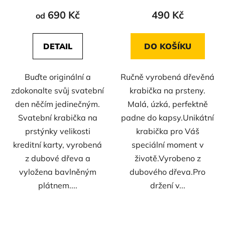
690 Kč
490 Kč
od
DETAIL
DO KOŠÍKU
Buďte originální a
Ručně vyrobená dřevěná
zdokonalte svůj svatební
krabička na prsteny.
den něčím jedinečným.
Malá, úzká, perfektně
Svatební krabička na
padne do kapsy.Unikátní
prstýnky velikosti
krabička pro Váš
kreditní karty, vyrobená
speciální moment v
z dubové dřeva a
životě.Vyrobeno z
vyložena bavlněným
dubového dřeva.Pro
plátnem....
držení v...