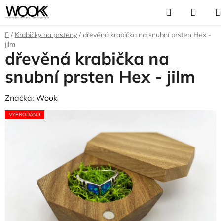
Přejít
Hledat
NÁK
na
KOŠÍ
obsah
Domů
/
Krabičky na prsteny
/
dřevěná krabička na snubní prsten Hex -
jilm
dřevěná krabička na
snubní prsten Hex - jilm
Značka:
Wook
VYPRODÁNO