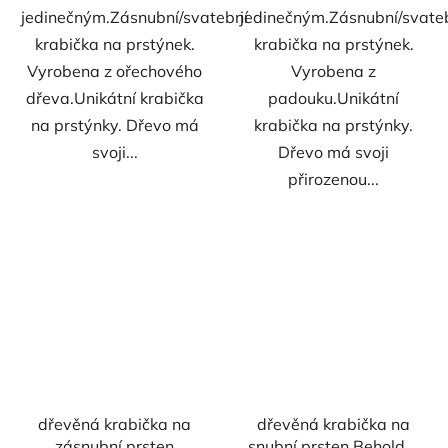
jedinečným.Zásnubní/svatební
jedinečným.Zásnubní/svate
krabička na prstýnek.
krabička na prstýnek.
Vyrobena z ořechového
Vyrobena z
dřeva.Unikátní krabička
padouku.Unikátní
na prstýnky. Dřevo má
krabička na prstýnky.
svoji...
Dřevo má svoji
přirozenou...
dřevěná krabička na
dřevěná krabička na
zásnubní prsten
snubní prsten Beholder