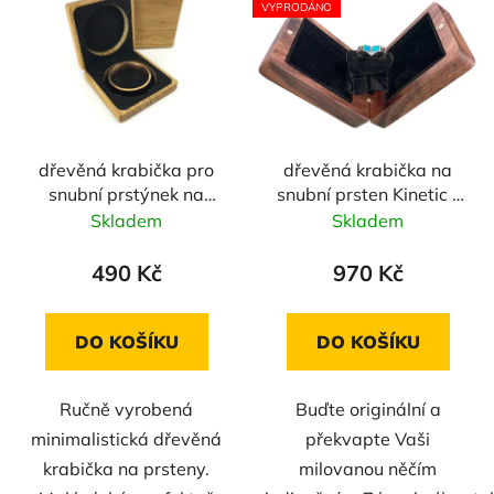
VYPRODÁNO
dřevěná krabička pro
dřevěná krabička na
snubní prstýnek na
snubní prsten Kinetic -
pant Simple - dub
ořech
Skladem
Skladem
490 Kč
970 Kč
DO KOŠÍKU
DO KOŠÍKU
Ručně vyrobená
Buďte originální a
minimalistická dřevěná
překvapte Vaši
krabička na prsteny.
milovanou něčím