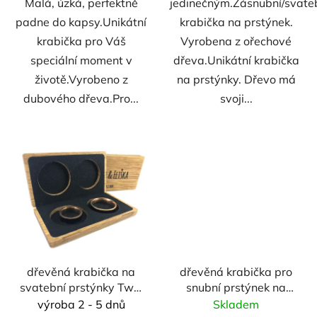
Malá, úzká, perfektně
jedinečným.Zásnubní/svate
padne do kapsy.Unikátní
krabička na prstýnek.
krabička pro Váš
Vyrobena z ořechové
speciální moment v
dřeva.Unikátní krabička
životě.Vyrobeno z
na prstýnky. Dřevo má
dubového dřeva.Pro...
svoji...
dřevěná krabička na
dřevěná krabička pro
svatební prstýnky Twin
snubní prstýnek na
- dub
pant Mimic - dub
výroba 2 - 5 dnů
Skladem