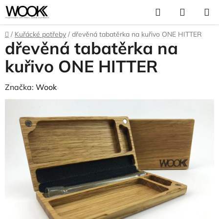
Přejít
Hledat
NÁKUP
na
KOŠÍK
obsah
Domů
/
Kuřácké potřeby
/
dřevěná tabatěrka na kuřivo ONE HITTER
dřevěná tabatěrka na
kuřivo ONE HITTER
Značka:
Wook