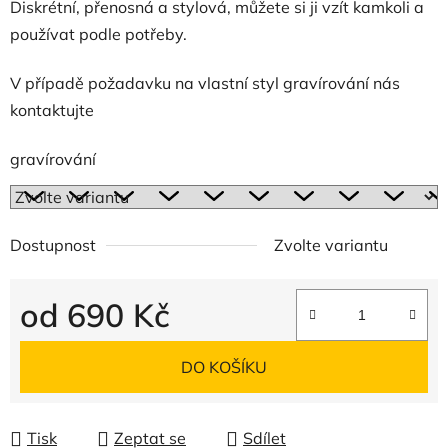
Diskrétní, přenosná a stylová, můžete si ji vzít kamkoli a
používat podle potřeby.
V případě požadavku na vlastní styl gravírování nás
kontaktujte
gravírování
Dostupnost
Zvolte variantu
od
690 Kč
Měrná cena:
DO KOŠÍKU
Tisk
Zeptat se
Sdílet