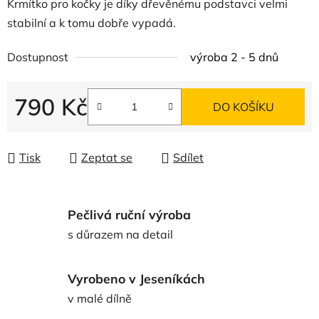
Krmítko pro kočky je díky dřevěnému podstavci velmi
stabilní a k tomu dobře vypadá.
Dostupnost
výroba 2 - 5 dnů
790 Kč
DO KOŠÍKU
Měrná cena:
Tisk
Zeptat se
Sdílet
Pečlivá ruční výroba
s důrazem na detail
Vyrobeno v Jeseníkách
v malé dílně