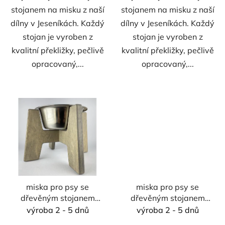
stojanem na misku z naší
stojanem na misku z naší
dílny v Jeseníkách. Každý
dílny v Jeseníkách. Každý
stojan je vyroben z
stojan je vyroben z
kvalitní překližky, pečlivě
kvalitní překližky, pečlivě
opracovaný,...
opracovaný,...
miska pro psy se
miska pro psy se
dřevěným stojanem
dřevěným stojanem
vel. M - 750 ml
vel. L - 1800 ml
výroba 2 - 5 dnů
výroba 2 - 5 dnů