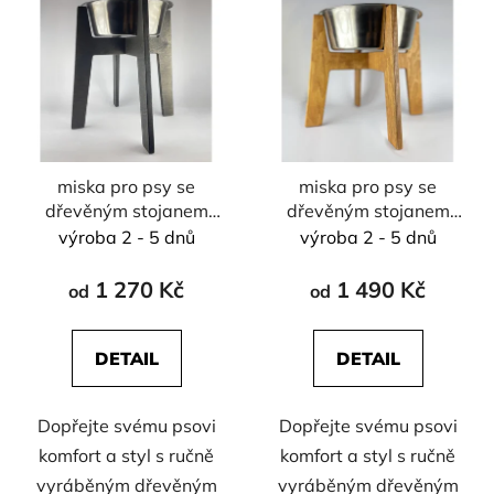
miska pro psy se
miska pro psy se
dřevěným stojanem
dřevěným stojanem
vel. XL - 2800 ml
vel. XXL - 4500 ml
výroba 2 - 5 dnů
výroba 2 - 5 dnů
1 270 Kč
1 490 Kč
od
od
DETAIL
DETAIL
Dopřejte svému psovi
Dopřejte svému psovi
komfort a styl s ručně
komfort a styl s ručně
vyráběným dřevěným
vyráběným dřevěným