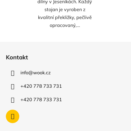
dílny v Jeseníkách. Každý
stojan je vyroben z
kvalitní překližky, pečlivě
opracovaný,...
Z
á
Kontakt
p
a
info
@
wook.cz
t
í
+420 778 733 731
+420 778 733 731