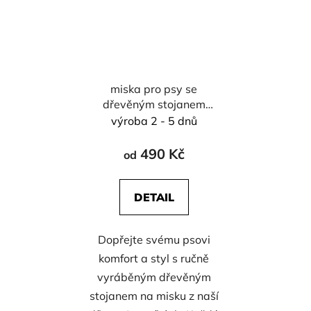
miska pro psy se
dřevěným stojanem
vel. S - 450 ml
výroba 2 - 5 dnů
490 Kč
od
DETAIL
Dopřejte svému psovi
komfort a styl s ručně
vyráběným dřevěným
stojanem na misku z naší