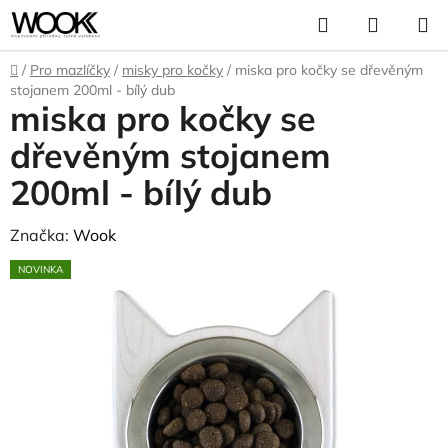
Přejít
Hledat
NÁKUP
na
KOŠÍK
obsah
Domů
/
Pro mazlíčky
/
misky pro kočky
/
miska pro kočky se dřevěným
stojanem 200ml - bílý dub
miska pro kočky se
dřevěným stojanem
200ml - bílý dub
Značka:
Wook
NOVINKA