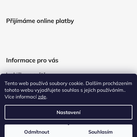
Přijímáme online platby
Informace pro vás
krabičky ve světě
Tento web používá soubory cookie. Dalším procházením
obchodní podmínky
tohoto webu vyjadřujete souhlas s jejich používáním..
kontakty
Více informací
zde
.
GDPR
Nastavení
Vytvořil Shoptet
Odmítnout
Souhlasím
Copyright 2026
wook.cz
. Všechna práva vyhrazena.